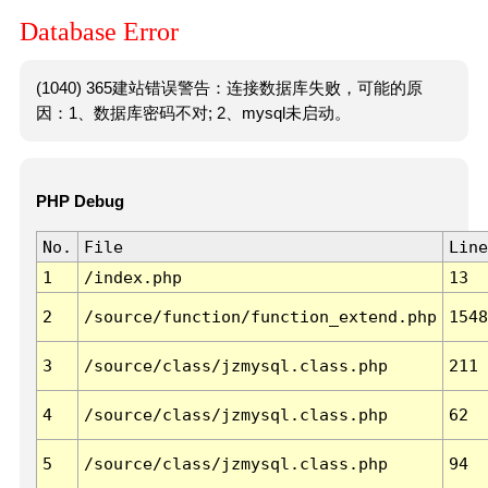
Database Error
(1040) 365建站错误警告：连接数据库失败，可能的原
因：1、数据库密码不对; 2、mysql未启动。
PHP Debug
No.
File
Line
1
/index.php
13
2
/source/function/function_extend.php
1548
3
/source/class/jzmysql.class.php
211
4
/source/class/jzmysql.class.php
62
5
/source/class/jzmysql.class.php
94