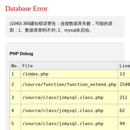
Database Error
(1040) 365建站错误警告：连接数据库失败，可能的原
因：1、数据库密码不对; 2、mysql未启动。
PHP Debug
No.
File
Line
1
/index.php
13
2
/source/function/function_extend.php
1548
3
/source/class/jzmysql.class.php
211
4
/source/class/jzmysql.class.php
62
5
/source/class/jzmysql.class.php
94