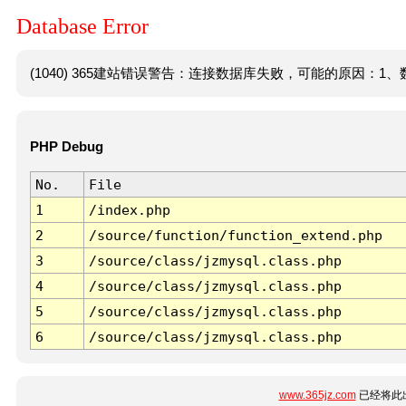
Database Error
(1040) 365建站错误警告：连接数据库失败，可能的原因：1、数
PHP Debug
No.
File
1
/index.php
2
/source/function/function_extend.php
3
/source/class/jzmysql.class.php
4
/source/class/jzmysql.class.php
5
/source/class/jzmysql.class.php
6
/source/class/jzmysql.class.php
www.365jz.com
已经将此