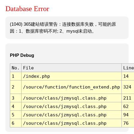
Database Error
(1040) 365建站错误警告：连接数据库失败，可能的原
因：1、数据库密码不对; 2、mysql未启动。
PHP Debug
No.
File
Line
1
/index.php
14
2
/source/function/function_extend.php
324
3
/source/class/jzmysql.class.php
211
4
/source/class/jzmysql.class.php
62
5
/source/class/jzmysql.class.php
94
6
/source/class/jzmysql.class.php
76