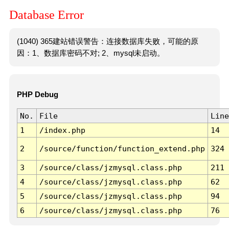
Database Error
(1040) 365建站错误警告：连接数据库失败，可能的原
因：1、数据库密码不对; 2、mysql未启动。
PHP Debug
No.
File
Line
1
/index.php
14
2
/source/function/function_extend.php
324
3
/source/class/jzmysql.class.php
211
4
/source/class/jzmysql.class.php
62
5
/source/class/jzmysql.class.php
94
6
/source/class/jzmysql.class.php
76