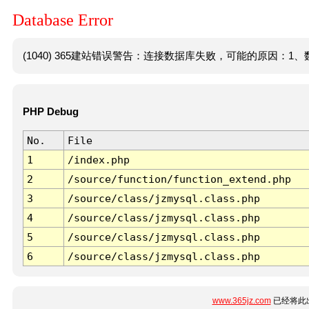
Database Error
(1040) 365建站错误警告：连接数据库失败，可能的原因：1、数
PHP Debug
No.
File
1
/index.php
2
/source/function/function_extend.php
3
/source/class/jzmysql.class.php
4
/source/class/jzmysql.class.php
5
/source/class/jzmysql.class.php
6
/source/class/jzmysql.class.php
www.365jz.com
已经将此