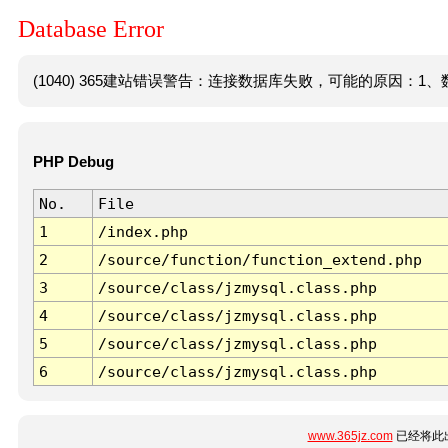
Database Error
(1040) 365建站错误警告：连接数据库失败，可能的原因：1、数
PHP Debug
No.
File
1
/index.php
2
/source/function/function_extend.php
3
/source/class/jzmysql.class.php
4
/source/class/jzmysql.class.php
5
/source/class/jzmysql.class.php
6
/source/class/jzmysql.class.php
www.365jz.com
已经将此