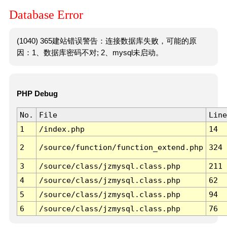
Database Error
(1040) 365建站错误警告：连接数据库失败，可能的原
因：1、数据库密码不对; 2、mysql未启动。
PHP Debug
No.
File
Line
1
/index.php
14
2
/source/function/function_extend.php
324
3
/source/class/jzmysql.class.php
211
4
/source/class/jzmysql.class.php
62
5
/source/class/jzmysql.class.php
94
6
/source/class/jzmysql.class.php
76