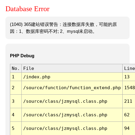
Database Error
(1040) 365建站错误警告：连接数据库失败，可能的原
因：1、数据库密码不对; 2、mysql未启动。
PHP Debug
No.
File
Line
1
/index.php
13
2
/source/function/function_extend.php
1548
3
/source/class/jzmysql.class.php
211
4
/source/class/jzmysql.class.php
62
5
/source/class/jzmysql.class.php
94