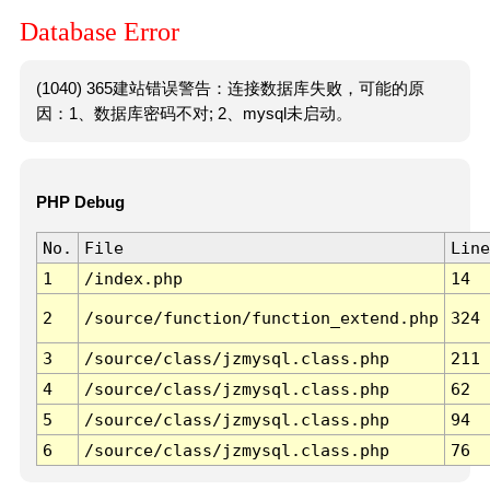
Database Error
(1040) 365建站错误警告：连接数据库失败，可能的原
因：1、数据库密码不对; 2、mysql未启动。
PHP Debug
No.
File
Line
1
/index.php
14
2
/source/function/function_extend.php
324
3
/source/class/jzmysql.class.php
211
4
/source/class/jzmysql.class.php
62
5
/source/class/jzmysql.class.php
94
6
/source/class/jzmysql.class.php
76