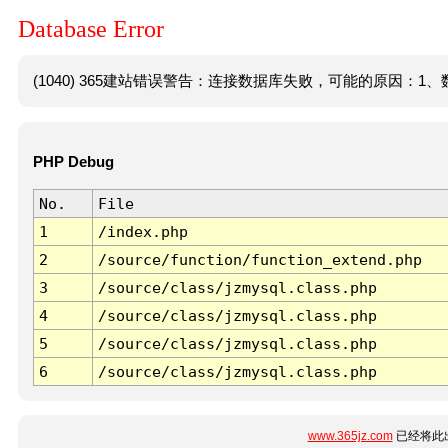
Database Error
(1040) 365建站错误警告：连接数据库失败，可能的原因：1、数
PHP Debug
No.
File
1
/index.php
2
/source/function/function_extend.php
3
/source/class/jzmysql.class.php
4
/source/class/jzmysql.class.php
5
/source/class/jzmysql.class.php
6
/source/class/jzmysql.class.php
www.365jz.com
已经将此