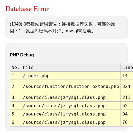
Database Error
(1040) 365建站错误警告：连接数据库失败，可能的原
因：1、数据库密码不对; 2、mysql未启动。
PHP Debug
No.
File
Line
1
/index.php
14
2
/source/function/function_extend.php
324
3
/source/class/jzmysql.class.php
211
4
/source/class/jzmysql.class.php
62
5
/source/class/jzmysql.class.php
94
6
/source/class/jzmysql.class.php
76