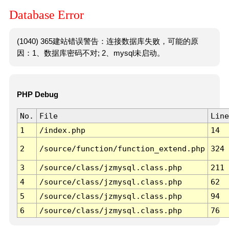
Database Error
(1040) 365建站错误警告：连接数据库失败，可能的原
因：1、数据库密码不对; 2、mysql未启动。
PHP Debug
No.
File
Line
1
/index.php
14
2
/source/function/function_extend.php
324
3
/source/class/jzmysql.class.php
211
4
/source/class/jzmysql.class.php
62
5
/source/class/jzmysql.class.php
94
6
/source/class/jzmysql.class.php
76