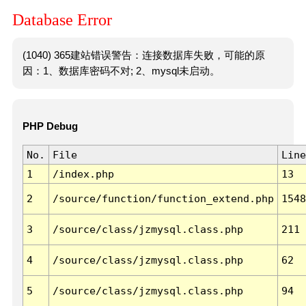
Database Error
(1040) 365建站错误警告：连接数据库失败，可能的原
因：1、数据库密码不对; 2、mysql未启动。
PHP Debug
No.
File
Line
1
/index.php
13
2
/source/function/function_extend.php
1548
3
/source/class/jzmysql.class.php
211
4
/source/class/jzmysql.class.php
62
5
/source/class/jzmysql.class.php
94