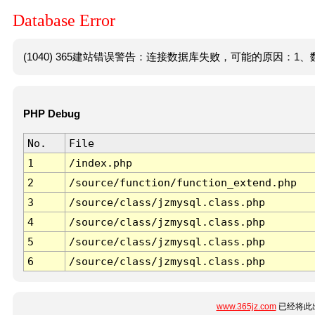
Database Error
(1040) 365建站错误警告：连接数据库失败，可能的原因：1、数
PHP Debug
No.
File
1
/index.php
2
/source/function/function_extend.php
3
/source/class/jzmysql.class.php
4
/source/class/jzmysql.class.php
5
/source/class/jzmysql.class.php
6
/source/class/jzmysql.class.php
www.365jz.com
已经将此