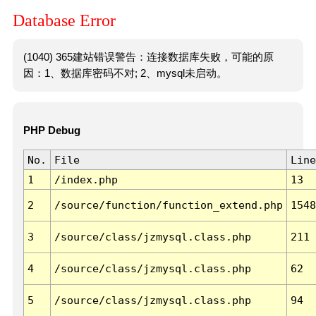
Database Error
(1040) 365建站错误警告：连接数据库失败，可能的原
因：1、数据库密码不对; 2、mysql未启动。
PHP Debug
No.
File
Line
1
/index.php
13
2
/source/function/function_extend.php
1548
3
/source/class/jzmysql.class.php
211
4
/source/class/jzmysql.class.php
62
5
/source/class/jzmysql.class.php
94