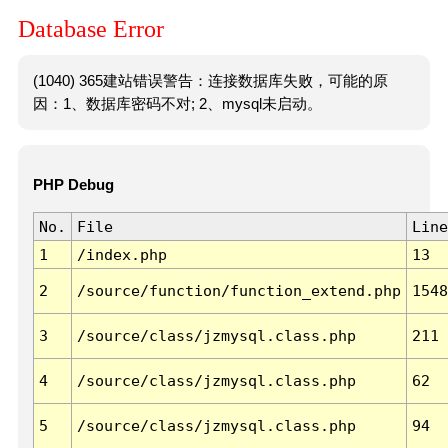
Database Error
(1040) 365建站错误警告：连接数据库失败，可能的原
因：1、数据库密码不对; 2、mysql未启动。
PHP Debug
No.
File
Line
1
/index.php
13
2
/source/function/function_extend.php
1548
3
/source/class/jzmysql.class.php
211
4
/source/class/jzmysql.class.php
62
5
/source/class/jzmysql.class.php
94