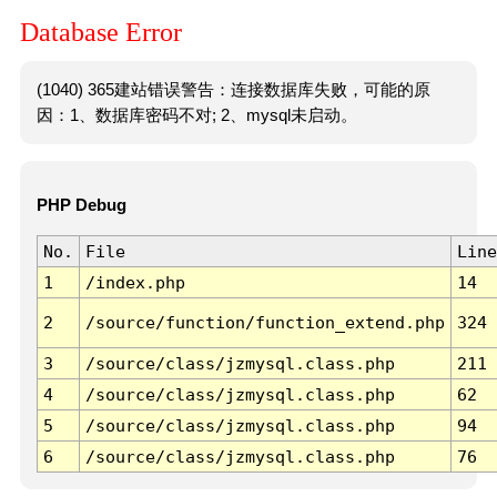
Database Error
(1040) 365建站错误警告：连接数据库失败，可能的原
因：1、数据库密码不对; 2、mysql未启动。
PHP Debug
No.
File
Line
1
/index.php
14
2
/source/function/function_extend.php
324
3
/source/class/jzmysql.class.php
211
4
/source/class/jzmysql.class.php
62
5
/source/class/jzmysql.class.php
94
6
/source/class/jzmysql.class.php
76