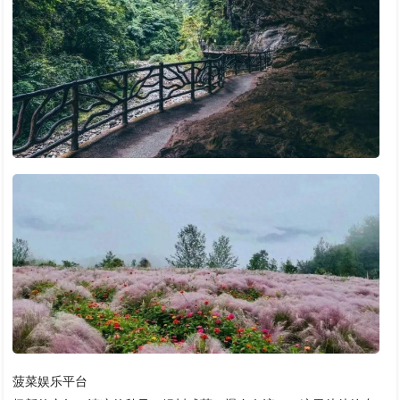
菠菜娱乐平台