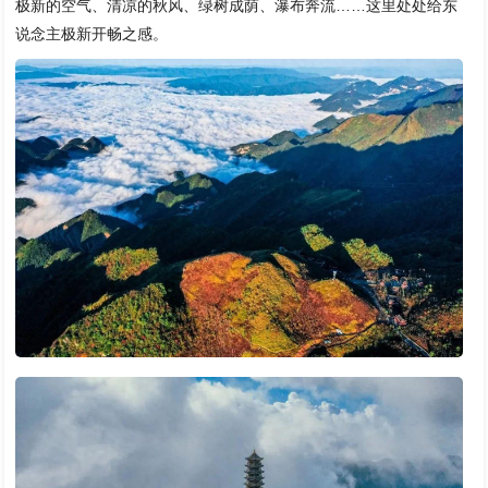
极新的空气、清凉的秋风、绿树成荫、瀑布奔流……这里处处给东
说念主极新开畅之感。