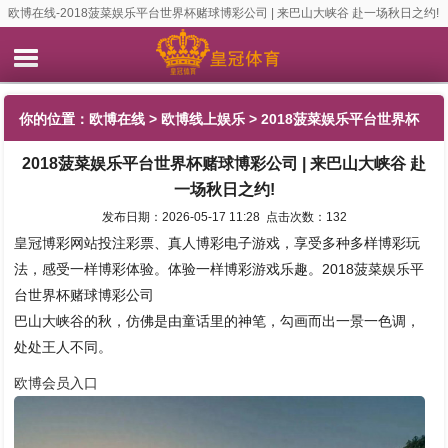
欧博在线-2018菠菜娱乐平台世界杯赌球博彩公司 | 来巴山大峡谷 赴一场秋日之约!
你的位置：
欧博在线
>
欧博线上娱乐
> 2018菠菜娱乐平台世界杯
2018菠菜娱乐平台世界杯赌球博彩公司 | 来巴山大峡谷 赴
赌球博彩公司 | 来巴山大峡谷 赴一场秋日之约!
一场秋日之约!
发布日期：2026-05-17 11:28 点击次数：132
皇冠博彩网站投注彩票、真人博彩电子游戏，享受多种多样博彩玩
法，感受一样博彩体验。体验一样博彩游戏乐趣。2018菠菜娱乐平
台世界杯赌球博彩公司
巴山大峡谷的秋，仿佛是由童话里的神笔，勾画而出一景一色调，
处处王人不同。
欧博会员入口