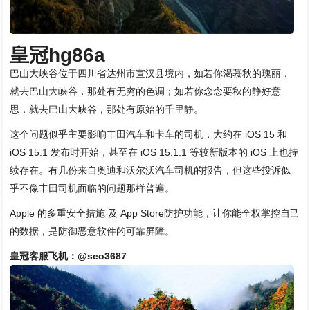
皇冠hg86a
巴山大峡谷位于四川省达州市宣汉县境内，如若你渴慕秋的瑰丽，
就去巴山大峡谷，那处有无穷的色调；如若你念念要秋的静好意
思，就去巴山大峡谷，那处有原始的千里静。
这个问题似乎主要影响丰田汽车和卡车的司机，大约在 iOS 15 和
iOS 15.1 发布时开始，甚至在 iOS 15.1.1 等较新版本的 iOS 上也持
续存在。有几份来自奥迪和沃尔沃汽车司机的报告，但这些投诉似
乎不像丰田司机面临的问题那样普遍。
Apple 的多重安全措施 及 App Store防护功能，让你能全权掌控自己
的数据，是防御恶意软件的可靠屏障。
皇冠客服飞机：@seo3687