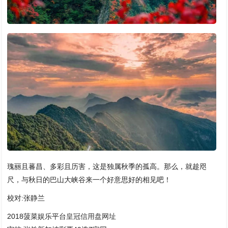
瑰丽且蕃昌、多彩且历害，这是独属秋季的孤高。那么，就趁咫
尺，与秋日的巴山大峡谷来一个好意思好的相见吧！
校对:张静兰
2018菠菜娱乐平台
皇冠信用盘网址