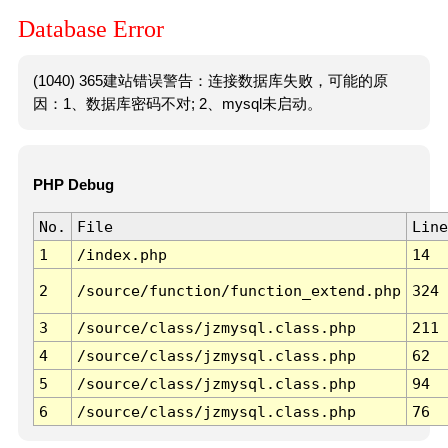
Database Error
(1040) 365建站错误警告：连接数据库失败，可能的原
因：1、数据库密码不对; 2、mysql未启动。
PHP Debug
No.
File
Line
1
/index.php
14
2
/source/function/function_extend.php
324
3
/source/class/jzmysql.class.php
211
4
/source/class/jzmysql.class.php
62
5
/source/class/jzmysql.class.php
94
6
/source/class/jzmysql.class.php
76