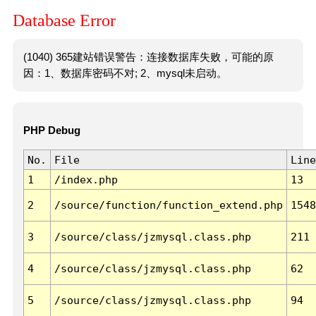
Database Error
(1040) 365建站错误警告：连接数据库失败，可能的原
因：1、数据库密码不对; 2、mysql未启动。
PHP Debug
No.
File
Line
1
/index.php
13
2
/source/function/function_extend.php
1548
3
/source/class/jzmysql.class.php
211
4
/source/class/jzmysql.class.php
62
5
/source/class/jzmysql.class.php
94