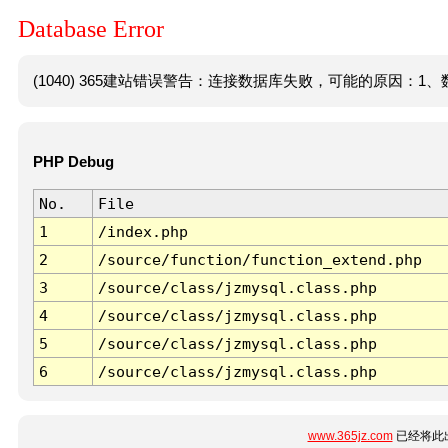
Database Error
(1040) 365建站错误警告：连接数据库失败，可能的原因：1、数
PHP Debug
No.
File
1
/index.php
2
/source/function/function_extend.php
3
/source/class/jzmysql.class.php
4
/source/class/jzmysql.class.php
5
/source/class/jzmysql.class.php
6
/source/class/jzmysql.class.php
www.365jz.com
已经将此