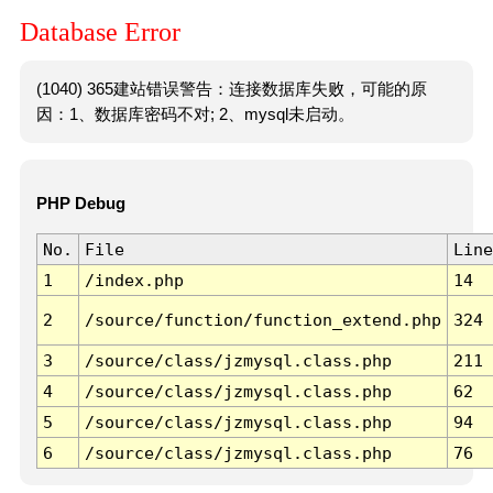
Database Error
(1040) 365建站错误警告：连接数据库失败，可能的原
因：1、数据库密码不对; 2、mysql未启动。
PHP Debug
No.
File
Line
1
/index.php
14
2
/source/function/function_extend.php
324
3
/source/class/jzmysql.class.php
211
4
/source/class/jzmysql.class.php
62
5
/source/class/jzmysql.class.php
94
6
/source/class/jzmysql.class.php
76