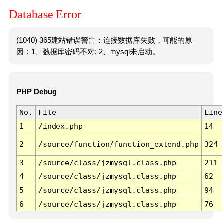
Database Error
(1040) 365建站错误警告：连接数据库失败，可能的原
因：1、数据库密码不对; 2、mysql未启动。
PHP Debug
No.
File
Line
1
/index.php
14
2
/source/function/function_extend.php
324
3
/source/class/jzmysql.class.php
211
4
/source/class/jzmysql.class.php
62
5
/source/class/jzmysql.class.php
94
6
/source/class/jzmysql.class.php
76