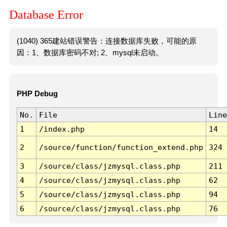
Database Error
(1040) 365建站错误警告：连接数据库失败，可能的原
因：1、数据库密码不对; 2、mysql未启动。
PHP Debug
No.
File
Line
1
/index.php
14
2
/source/function/function_extend.php
324
3
/source/class/jzmysql.class.php
211
4
/source/class/jzmysql.class.php
62
5
/source/class/jzmysql.class.php
94
6
/source/class/jzmysql.class.php
76