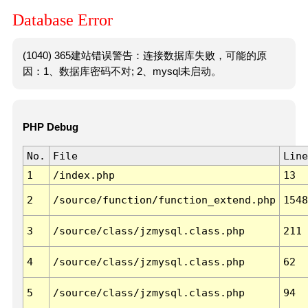
Database Error
(1040) 365建站错误警告：连接数据库失败，可能的原
因：1、数据库密码不对; 2、mysql未启动。
PHP Debug
No.
File
Line
1
/index.php
13
2
/source/function/function_extend.php
1548
3
/source/class/jzmysql.class.php
211
4
/source/class/jzmysql.class.php
62
5
/source/class/jzmysql.class.php
94