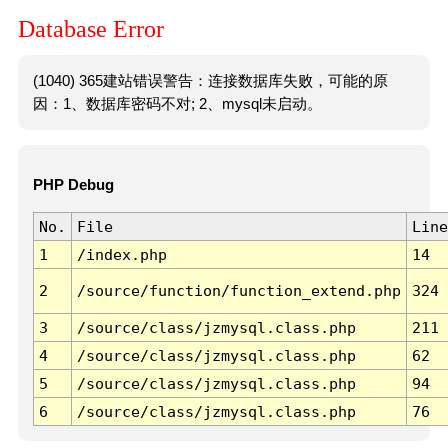
Database Error
(1040) 365建站错误警告：连接数据库失败，可能的原
因：1、数据库密码不对; 2、mysql未启动。
PHP Debug
No.
File
Line
1
/index.php
14
2
/source/function/function_extend.php
324
3
/source/class/jzmysql.class.php
211
4
/source/class/jzmysql.class.php
62
5
/source/class/jzmysql.class.php
94
6
/source/class/jzmysql.class.php
76