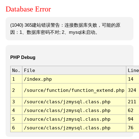
Database Error
(1040) 365建站错误警告：连接数据库失败，可能的原
因：1、数据库密码不对; 2、mysql未启动。
PHP Debug
No.
File
Line
1
/index.php
14
2
/source/function/function_extend.php
324
3
/source/class/jzmysql.class.php
211
4
/source/class/jzmysql.class.php
62
5
/source/class/jzmysql.class.php
94
6
/source/class/jzmysql.class.php
76