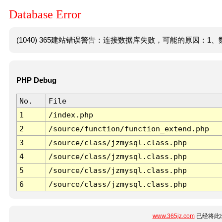
Database Error
(1040) 365建站错误警告：连接数据库失败，可能的原因：1、数
PHP Debug
No.
File
1
/index.php
2
/source/function/function_extend.php
3
/source/class/jzmysql.class.php
4
/source/class/jzmysql.class.php
5
/source/class/jzmysql.class.php
6
/source/class/jzmysql.class.php
www.365jz.com
已经将此