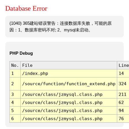
Database Error
(1040) 365建站错误警告：连接数据库失败，可能的原
因：1、数据库密码不对; 2、mysql未启动。
PHP Debug
No.
File
Line
1
/index.php
14
2
/source/function/function_extend.php
324
3
/source/class/jzmysql.class.php
211
4
/source/class/jzmysql.class.php
62
5
/source/class/jzmysql.class.php
94
6
/source/class/jzmysql.class.php
76