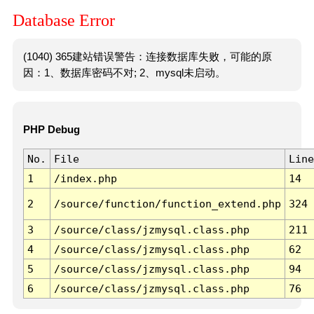
Database Error
(1040) 365建站错误警告：连接数据库失败，可能的原
因：1、数据库密码不对; 2、mysql未启动。
PHP Debug
No.
File
Line
1
/index.php
14
2
/source/function/function_extend.php
324
3
/source/class/jzmysql.class.php
211
4
/source/class/jzmysql.class.php
62
5
/source/class/jzmysql.class.php
94
6
/source/class/jzmysql.class.php
76