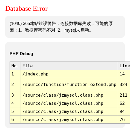
Database Error
(1040) 365建站错误警告：连接数据库失败，可能的原
因：1、数据库密码不对; 2、mysql未启动。
PHP Debug
No.
File
Line
1
/index.php
14
2
/source/function/function_extend.php
324
3
/source/class/jzmysql.class.php
211
4
/source/class/jzmysql.class.php
62
5
/source/class/jzmysql.class.php
94
6
/source/class/jzmysql.class.php
76