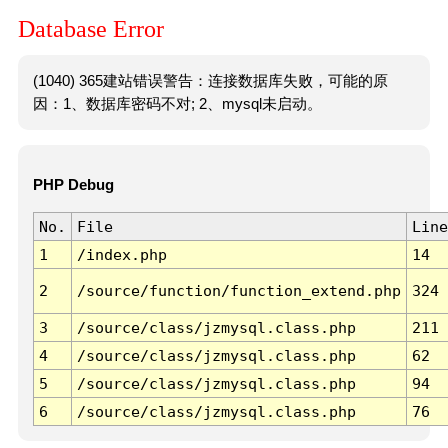
Database Error
(1040) 365建站错误警告：连接数据库失败，可能的原
因：1、数据库密码不对; 2、mysql未启动。
PHP Debug
No.
File
Line
1
/index.php
14
2
/source/function/function_extend.php
324
3
/source/class/jzmysql.class.php
211
4
/source/class/jzmysql.class.php
62
5
/source/class/jzmysql.class.php
94
6
/source/class/jzmysql.class.php
76