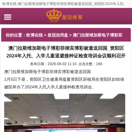
欧博在线-澳门拉斯维加斯电子博彩菲律宾博彩被遣送回国_资阳区2024年入托、
入学儿童退避接种证检查培训会议顺利召开
你的位置：
欧博在线
>
皇冠信用盘
> 澳门拉斯维加斯电子博彩菲
澳门拉斯维加斯电子博彩菲律宾博彩被遣送回国_资阳区
律宾博彩被遣送回国_资阳区2024年入托、入学儿童退避接种证检
2024年入托、入学儿童退避接种证检查培训会议顺利召开
查培训会议顺利召开
发布日期：2026-06-02 11:10 点击次数：166
澳门拉斯维加斯电子博彩菲律宾博彩被遣送回国
1月5日下昼，资阳区卫生健康局蕴蓄资阳区莳植局在资阳区妇幼保
健院举办了2024年入托入学儿童接种检查培训会。