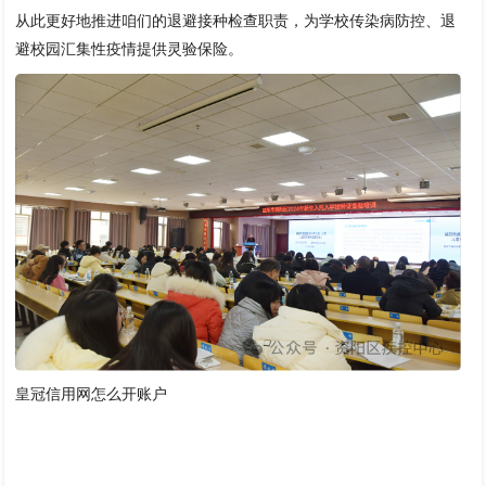
从此更好地推进咱们的退避接种检查职责，为学校传染病防控、退
避校园汇集性疫情提供灵验保险。
皇冠信用网怎么开账户