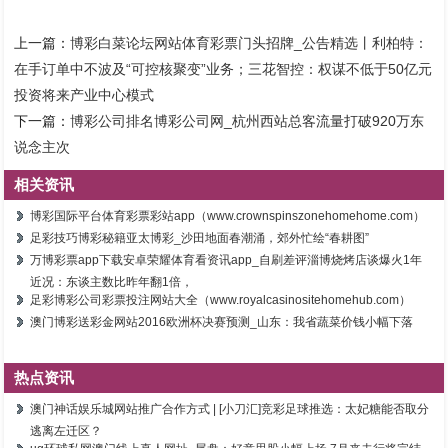
上一篇：
博彩白菜论坛网站体育彩票门头招牌_公告精选丨利柏特：
在手订单中不波及“可控核聚变”业务；三花智控：权谋不低于50亿元
投资将来产业中心模式
下一篇：
博彩公司排名博彩公司网_杭州西站总客流量打破920万东
说念主次
相关资讯
博彩国际平台体育彩票彩站app（www.crownspinszonehomehome.com）
足彩技巧博彩秘籍亚太博彩_沙田地面春潮涌，郊外忙绘“春耕图”
万博彩票app下载安卓荣耀体育看资讯app_自刷差评淄博烧烤店谈爆火1年
近况：东谈主数比昨年翻1倍，
足彩博彩公司彩票投注网站大全（www.royalcasinositehomehub.com）
澳门博彩送彩金网站2016欧洲杯决赛预测_山东：我省蔬菜价钱小幅下落
热点资讯
澳门神话娱乐城网站推广合作方式 | [小刀汇]竞彩足球推选：太妃糖能否取分
逃离左迁区？