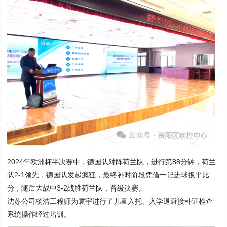
2024年欧洲杯半决赛中，德国队对阵荷兰队，进行第88分钟，荷兰
队2-1领先，德国队发起疯狂，最终补时阶段凭借一记进球扳平比
分，随后大战中3-2战胜荷兰队，晋级决赛。
沈苏公司杨浩工程师为寰宇进行了儿童入托、入学退避接种证检查
系统操作经过培训。