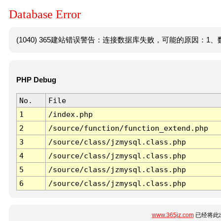
Database Error
(1040) 365建站错误警告：连接数据库失败，可能的原因：1、数
PHP Debug
No.
File
1
/index.php
2
/source/function/function_extend.php
3
/source/class/jzmysql.class.php
4
/source/class/jzmysql.class.php
5
/source/class/jzmysql.class.php
6
/source/class/jzmysql.class.php
www.365jz.com
已经将此