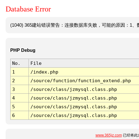
Database Error
(1040) 365建站错误警告：连接数据库失败，可能的原因：1、数
PHP Debug
No.
File
1
/index.php
2
/source/function/function_extend.php
3
/source/class/jzmysql.class.php
4
/source/class/jzmysql.class.php
5
/source/class/jzmysql.class.php
6
/source/class/jzmysql.class.php
www.365jz.com
已经将此