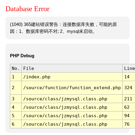
Database Error
(1040) 365建站错误警告：连接数据库失败，可能的原
因：1、数据库密码不对; 2、mysql未启动。
PHP Debug
No.
File
Line
1
/index.php
14
2
/source/function/function_extend.php
324
3
/source/class/jzmysql.class.php
211
4
/source/class/jzmysql.class.php
62
5
/source/class/jzmysql.class.php
94
6
/source/class/jzmysql.class.php
76