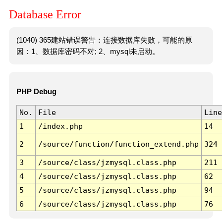
Database Error
(1040) 365建站错误警告：连接数据库失败，可能的原
因：1、数据库密码不对; 2、mysql未启动。
PHP Debug
No.
File
Line
1
/index.php
14
2
/source/function/function_extend.php
324
3
/source/class/jzmysql.class.php
211
4
/source/class/jzmysql.class.php
62
5
/source/class/jzmysql.class.php
94
6
/source/class/jzmysql.class.php
76