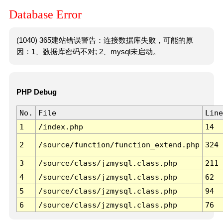
Database Error
(1040) 365建站错误警告：连接数据库失败，可能的原
因：1、数据库密码不对; 2、mysql未启动。
PHP Debug
No.
File
Line
1
/index.php
14
2
/source/function/function_extend.php
324
3
/source/class/jzmysql.class.php
211
4
/source/class/jzmysql.class.php
62
5
/source/class/jzmysql.class.php
94
6
/source/class/jzmysql.class.php
76